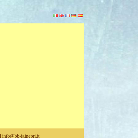
il
info@bb-iginepri.it