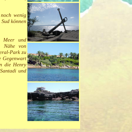
e noch wenig
l Sud können
es Meer und
er Nähe von
eral-Park zu
ie Gegenwart
en die Henry
 Santadi und