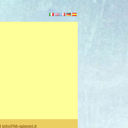
il
info@bb-iginepri.it