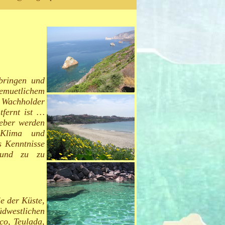
bringen und
emuetlichem
 Wachholder
tfernt ist …
geber
w
erden
Klima und
s Kenntnisse
und
zu
zu
le der Küste,
dwestlichen
oco, Teulada,