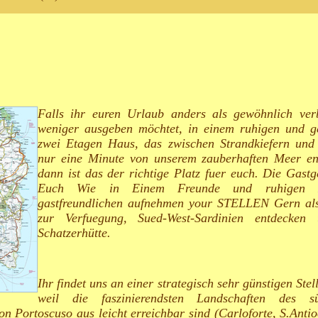
Falls ihr euren Urlaub anders als gewöhnlich ver
weniger ausgeben möchtet, in einem ruhigen und g
zwei Etagen Haus, das zwischen Strandkiefern und
nur eine Minute von unserem zauberhaften Meer en
dann ist das der richtige Platz fuer euch.
Die Gast
Euch
Wie
in
Einem
Freunde und
ruhigen
gastfreundlichen
aufnehmen
your
STELLEN
Gern
al
zur
Verfuegung
,
Sued
-West-
Sardinien
entdecken
Schatzerhütte
.
Ihr findet uns an einer strategisch sehr günstigen Stel
weil die faszinierendsten Landschaften des sü
on Portoscuso aus leicht erreichbar sind (Carloforte, S.Anti