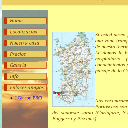
Si
usted desea 
una zona tranq
de nuestro
herm
Le damos la b
hospitalario
conocimientos
paisaje
de la C
Nos encontramo
Portoscuso son 
del sudoeste sardo (Carloforte, S
Buggerru y Piscinas)