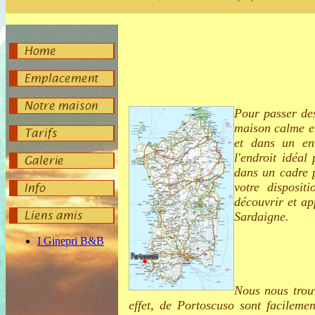
Pour passer de
maison calme et
et dans un env
l'endroit idéa
dans un cadre p
votre disposit
découvrir et ap
Sardaigne.
Nous nous trouv
effet, de Portoscuso sont facileme